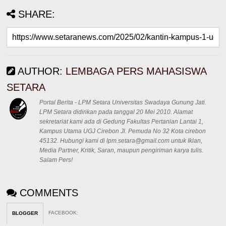
SHARE:
AUTHOR:
LEMBAGA PERS MAHASISWA
SETARA
Portal Berita - LPM Setara Universitas Swadaya Gunung Jati.
LPM Setara didirikan pada tanggal 20 Mei 2010. Alamat
sekretariat kami ada di Gedung Fakultas Pertanian Lantai 1,
Kampus Utama UGJ Cirebon Jl. Pemuda No 32 Kota cirebon
45132. Hubungi kami di lpm.setara@gmail.com untuk Iklan,
Media Partner, Kritik, Saran, maupun pengiriman karya tulis.
Salam Pers!
COMMENTS
FACEBOOK
:
BLOGGER