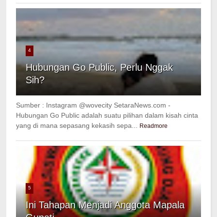
4
Hubungan Go Public, Perlu Nggak
Sih?
Sumber : Instagram @wovecity SetaraNews.com -
Hubungan Go Public adalah suatu pilihan dalam kisah cinta
yang di mana sepasang kekasih sepa...
Readmore
5
Ini Tahapan Menjadi Anggota Mapala