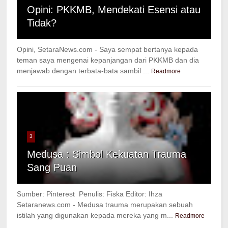
Opini: PKKMB, Mendekati Esensi atau
Tidak?
Opini, SetaraNews.com - Saya sempat bertanya kepada
teman saya mengenai kepanjangan dari PKKMB dan dia
menjawab dengan terbata-bata sambil ...
Readmore
3
Medusa : Simbol Kekuatan Trauma
Sang Puan
Sumber: Pinterest Penulis: Fiska Editor: Ihza
Setaranews.com - Medusa trauma merupakan sebuah
istilah yang digunakan kepada mereka yang m...
Readmore