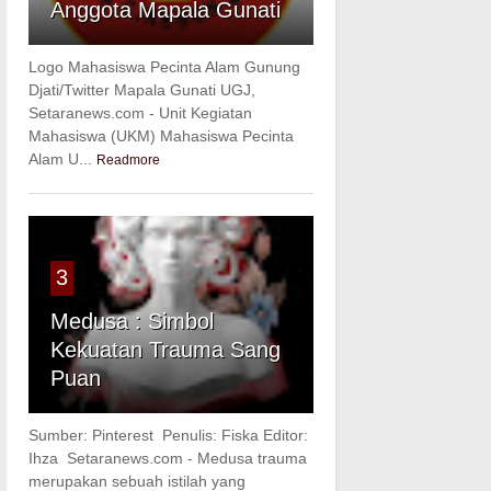
Anggota Mapala Gunati
Logo Mahasiswa Pecinta Alam Gunung
Djati/Twitter Mapala Gunati UGJ,
Setaranews.com - Unit Kegiatan
Mahasiswa (UKM) Mahasiswa Pecinta
Alam U...
Readmore
3
Medusa : Simbol
Kekuatan Trauma Sang
Puan
Sumber: Pinterest Penulis: Fiska Editor:
Ihza Setaranews.com - Medusa trauma
merupakan sebuah istilah yang