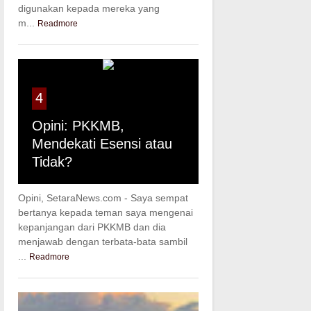
digunakan kepada mereka yang
m...
Readmore
4
Opini: PKKMB,
Mendekati Esensi atau
Tidak?
Opini, SetaraNews.com - Saya sempat
bertanya kepada teman saya mengenai
kepanjangan dari PKKMB dan dia
menjawab dengan terbata-bata sambil
...
Readmore