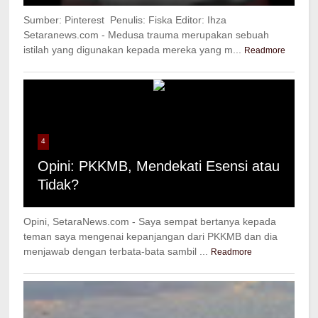
Sumber: Pinterest Penulis: Fiska Editor: Ihza
Setaranews.com - Medusa trauma merupakan sebuah
istilah yang digunakan kepada mereka yang m...
Readmore
4
Opini: PKKMB, Mendekati Esensi atau
Tidak?
Opini, SetaraNews.com - Saya sempat bertanya kepada
teman saya mengenai kepanjangan dari PKKMB dan dia
menjawab dengan terbata-bata sambil ...
Readmore