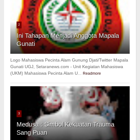
2
Ini Tahapan Menjadi Anggota Mapala
Gunati
Logo Mahasiswa Pecinta Alam Gunung Djati/Twitter Mapala
Gunati UGJ, Setaranews.com - Unit Kegiatan Mahasiswa
(UKM) Mahasiswa Pecinta Alam U...
Readmore
3
Medusa : Simbol Kekuatan Trauma
Sang Puan