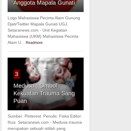
Anggota Mapala Gunati
Logo Mahasiswa Pecinta Alam Gunung
Djati/Twitter Mapala Gunati UGJ,
Setaranews.com - Unit Kegiatan
Mahasiswa (UKM) Mahasiswa Pecinta
Alam U...
Readmore
3
Medusa : Simbol
Kekuatan Trauma Sang
Puan
Sumber: Pinterest Penulis: Fiska Editor:
Ihza Setaranews.com - Medusa trauma
merupakan sebuah istilah yang