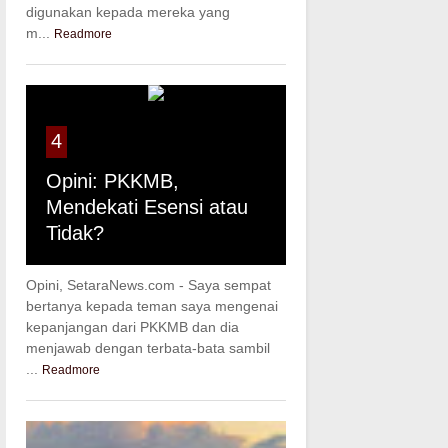
digunakan kepada mereka yang
m...
Readmore
4
Opini: PKKMB,
Mendekati Esensi atau
Tidak?
Opini, SetaraNews.com - Saya sempat
bertanya kepada teman saya mengenai
kepanjangan dari PKKMB dan dia
menjawab dengan terbata-bata sambil
...
Readmore