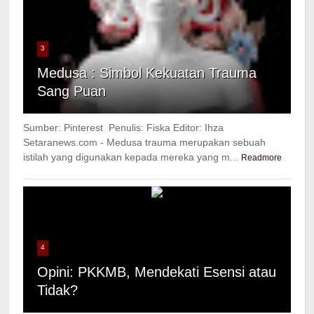
3
Medusa : Simbol Kekuatan Trauma
Sang Puan
Sumber: Pinterest Penulis: Fiska Editor: Ihza
Setaranews.com - Medusa trauma merupakan sebuah
istilah yang digunakan kepada mereka yang m...
Readmore
4
Opini: PKKMB, Mendekati Esensi atau
Tidak?