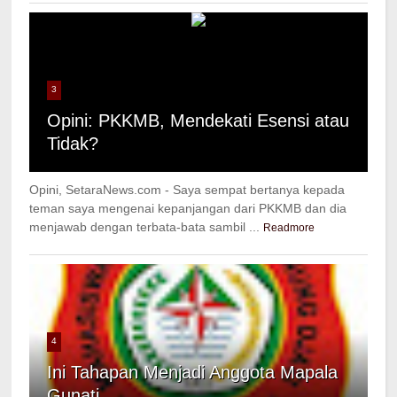
3
Opini: PKKMB, Mendekati Esensi atau
Tidak?
Opini, SetaraNews.com - Saya sempat bertanya kepada
teman saya mengenai kepanjangan dari PKKMB dan dia
menjawab dengan terbata-bata sambil ...
Readmore
4
Ini Tahapan Menjadi Anggota Mapala
Gunati