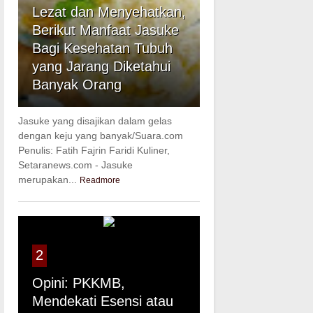
Lezat dan Menyehatkan,
Berikut Manfaat Jasuke
Bagi Kesehatan Tubuh
yang Jarang Diketahui
Banyak Orang
Jasuke yang disajikan dalam gelas
dengan keju yang banyak/Suara.com
Penulis: Fatih Fajrin Faridi Kuliner,
Setaranews.com - Jasuke
merupakan...
Readmore
2
Opini: PKKMB,
Mendekati Esensi atau