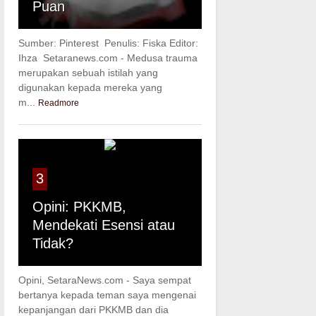
Puan
Sumber: Pinterest Penulis: Fiska Editor:
Ihza Setaranews.com - Medusa trauma
merupakan sebuah istilah yang
digunakan kepada mereka yang
m...
Readmore
3
Opini: PKKMB,
Mendekati Esensi atau
Tidak?
Opini, SetaraNews.com - Saya sempat
bertanya kepada teman saya mengenai
kepanjangan dari PKKMB dan dia