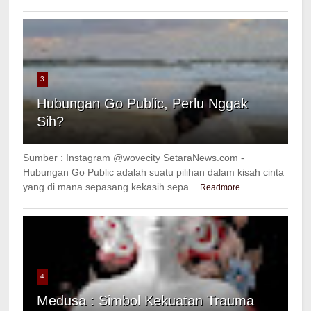
3
Hubungan Go Public, Perlu Nggak
Sih?
Sumber : Instagram @wovecity SetaraNews.com -
Hubungan Go Public adalah suatu pilihan dalam kisah cinta
yang di mana sepasang kekasih sepa...
Readmore
4
Medusa : Simbol Kekuatan Trauma