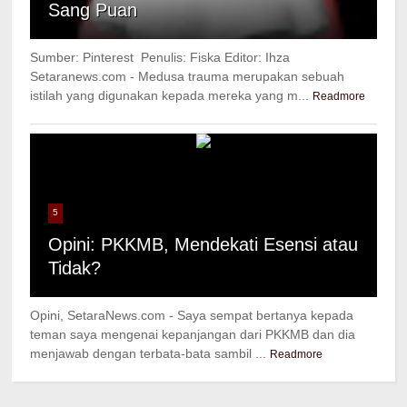
Sang Puan
Sumber: Pinterest Penulis: Fiska Editor: Ihza
Setaranews.com - Medusa trauma merupakan sebuah
istilah yang digunakan kepada mereka yang m...
Readmore
5
Opini: PKKMB, Mendekati Esensi atau
Tidak?
Opini, SetaraNews.com - Saya sempat bertanya kepada
teman saya mengenai kepanjangan dari PKKMB dan dia
menjawab dengan terbata-bata sambil ...
Readmore