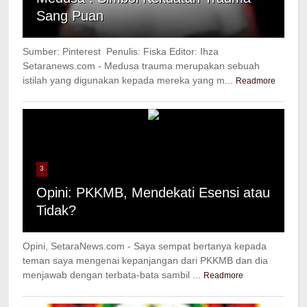
Sang Puan
Sumber: Pinterest Penulis: Fiska Editor: Ihza
Setaranews.com - Medusa trauma merupakan sebuah
istilah yang digunakan kepada mereka yang m...
Readmore
3
Opini: PKKMB, Mendekati Esensi atau
Tidak?
Opini, SetaraNews.com - Saya sempat bertanya kepada
teman saya mengenai kepanjangan dari PKKMB dan dia
menjawab dengan terbata-bata sambil ...
Readmore