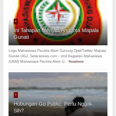
4
Ini Tahapan Menjadi Anggota Mapala
Gunati
Logo Mahasiswa Pecinta Alam Gunung Djati/Twitter Mapala
Gunati UGJ, Setaranews.com - Unit Kegiatan Mahasiswa
(UKM) Mahasiswa Pecinta Alam U...
Readmore
5
Hubungan Go Public, Perlu Nggak
Sih?