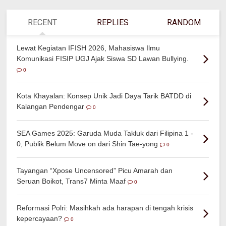
RECENT
REPLIES
RANDOM
Lewat Kegiatan IFISH 2026, Mahasiswa Ilmu
Komunikasi FISIP UGJ Ajak Siswa SD Lawan Bullying.
0
Kota Khayalan: Konsep Unik Jadi Daya Tarik BATDD di
Kalangan Pendengar
0
SEA Games 2025: Garuda Muda Takluk dari Filipina 1 -
0, Publik Belum Move on dari Shin Tae-yong
0
Tayangan “Xpose Uncensored” Picu Amarah dan
Seruan Boikot, Trans7 Minta Maaf
0
Reformasi Polri: Masihkah ada harapan di tengah krisis
kepercayaan?
0