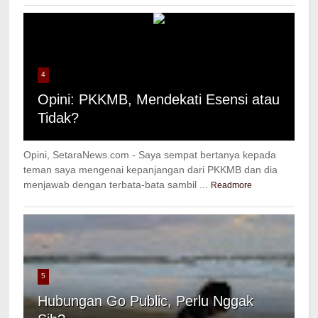
4
Opini: PKKMB, Mendekati Esensi atau
Tidak?
Opini, SetaraNews.com - Saya sempat bertanya kepada
teman saya mengenai kepanjangan dari PKKMB dan dia
menjawab dengan terbata-bata sambil ...
Readmore
5
Hubungan Go Public, Perlu Nggak