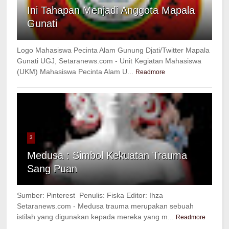
Ini Tahapan Menjadi Anggota Mapala
Gunati
Logo Mahasiswa Pecinta Alam Gunung Djati/Twitter Mapala
Gunati UGJ, Setaranews.com - Unit Kegiatan Mahasiswa
(UKM) Mahasiswa Pecinta Alam U...
Readmore
3
Medusa : Simbol Kekuatan Trauma
Sang Puan
Sumber: Pinterest Penulis: Fiska Editor: Ihza
Setaranews.com - Medusa trauma merupakan sebuah
istilah yang digunakan kepada mereka yang m...
Readmore