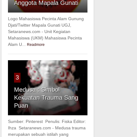
Anggota Mapala Gunati
Logo Mahasiswa Pecinta Alam Gunung
Djati/Twitter Mapala Gunati UGJ,
Setaranews.com - Unit Kegiatan
Mahasiswa (UKM) Mahasiswa Pecinta
Alam U...
Readmore
3
Medusa : Simbol
Kekuatan Trauma Sang
Puan
Sumber: Pinterest Penulis: Fiska Editor:
Ihza Setaranews.com - Medusa trauma
merupakan sebuah istilah yang