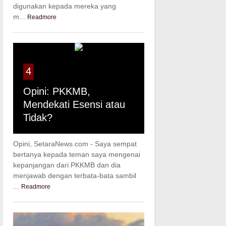
digunakan kepada mereka yang
m...
Readmore
4
Opini: PKKMB,
Mendekati Esensi atau
Tidak?
Opini, SetaraNews.com - Saya sempat
bertanya kepada teman saya mengenai
kepanjangan dari PKKMB dan dia
menjawab dengan terbata-bata sambil
...
Readmore