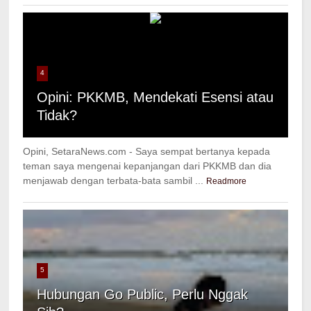
4
Opini: PKKMB, Mendekati Esensi atau
Tidak?
Opini, SetaraNews.com - Saya sempat bertanya kepada
teman saya mengenai kepanjangan dari PKKMB dan dia
menjawab dengan terbata-bata sambil ...
Readmore
5
Hubungan Go Public, Perlu Nggak