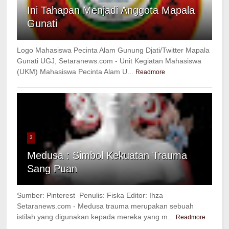
Ini Tahapan Menjadi Anggota Mapala
Gunati
Logo Mahasiswa Pecinta Alam Gunung Djati/Twitter Mapala
Gunati UGJ, Setaranews.com - Unit Kegiatan Mahasiswa
(UKM) Mahasiswa Pecinta Alam U...
Readmore
3
Medusa : Simbol Kekuatan Trauma
Sang Puan
Sumber: Pinterest Penulis: Fiska Editor: Ihza
Setaranews.com - Medusa trauma merupakan sebuah
istilah yang digunakan kepada mereka yang m...
Readmore