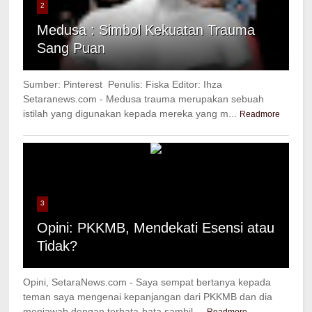
2
Medusa : Simbol Kekuatan Trauma
Sang Puan
Sumber: Pinterest Penulis: Fiska Editor: Ihza
Setaranews.com - Medusa trauma merupakan sebuah
istilah yang digunakan kepada mereka yang m...
Readmore
3
Opini: PKKMB, Mendekati Esensi atau
Tidak?
Opini, SetaraNews.com - Saya sempat bertanya kepada
teman saya mengenai kepanjangan dari PKKMB dan dia
menjawab dengan terbata-bata sambil ...