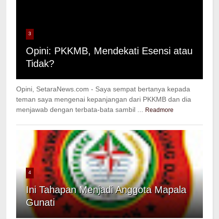
3
Opini: PKKMB, Mendekati Esensi atau
Tidak?
Opini, SetaraNews.com - Saya sempat bertanya kepada
teman saya mengenai kepanjangan dari PKKMB dan dia
menjawab dengan terbata-bata sambil ...
Readmore
4
Ini Tahapan Menjadi Anggota Mapala
Gunati