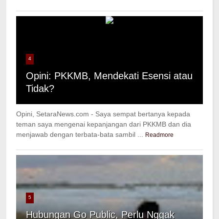
4
Opini: PKKMB, Mendekati Esensi atau
Tidak?
Opini, SetaraNews.com - Saya sempat bertanya kepada
teman saya mengenai kepanjangan dari PKKMB dan dia
menjawab dengan terbata-bata sambil ...
Readmore
5
Hubungan Go Public, Perlu Nggak