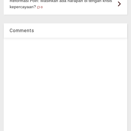
Reformasi Polri: Masihkah ada harapan di tengah krisis
kepercayaan?
0
Comments