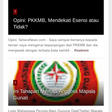
3
Opini: PKKMB, Mendekati Esensi atau
Tidak?
Opini, SetaraNews.com - Saya sempat bertanya kepada
teman saya mengenai kepanjangan dari PKKMB dan dia
menjawab dengan terbata-bata sambil ...
Readmore
4
Ini Tahapan Menjadi Anggota Mapala
Gunati
Logo Mahasiswa Pecinta Alam Gunung Djati/Twitter Mapala