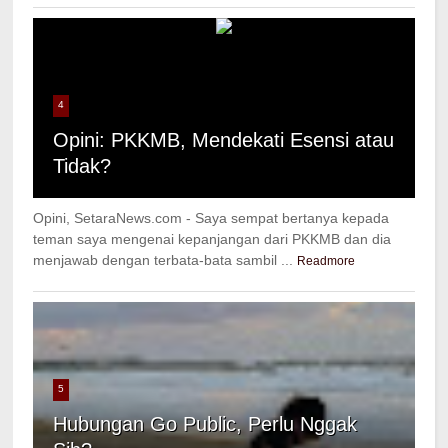
4
Opini: PKKMB, Mendekati Esensi atau
Tidak?
Opini, SetaraNews.com - Saya sempat bertanya kepada
teman saya mengenai kepanjangan dari PKKMB dan dia
menjawab dengan terbata-bata sambil ...
Readmore
5
Hubungan Go Public, Perlu Nggak