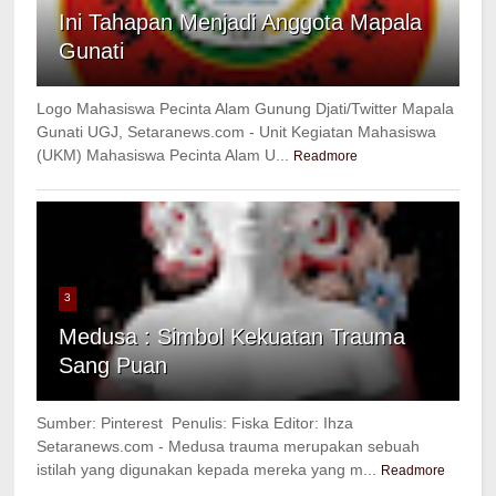
Ini Tahapan Menjadi Anggota Mapala
Gunati
Logo Mahasiswa Pecinta Alam Gunung Djati/Twitter Mapala
Gunati UGJ, Setaranews.com - Unit Kegiatan Mahasiswa
(UKM) Mahasiswa Pecinta Alam U...
Readmore
3
Medusa : Simbol Kekuatan Trauma
Sang Puan
Sumber: Pinterest Penulis: Fiska Editor: Ihza
Setaranews.com - Medusa trauma merupakan sebuah
istilah yang digunakan kepada mereka yang m...
Readmore