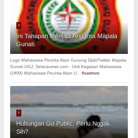
4
Ini Tahapan Menjadi Anggota Mapala
Gunati
Logo Mahasiswa Pecinta Alam Gunung Djati/Twitter Mapala
Gunati UGJ, Setaranews.com - Unit Kegiatan Mahasiswa
(UKM) Mahasiswa Pecinta Alam U...
Readmore
5
Hubungan Go Public, Perlu Nggak
Sih?