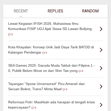
RECENT
REPLIES
RANDOM
Lewat Kegiatan IFISH 2026, Mahasiswa Ilmu
Komunikasi FISIP UGJ Ajak Siswa SD Lawan Bullying.
0
Kota Khayalan: Konsep Unik Jadi Daya Tarik BATDD di
Kalangan Pendengar
0
SEA Games 2025: Garuda Muda Takluk dari Filipina 1 -
0, Publik Belum Move on dari Shin Tae-yong
0
Tayangan “Xpose Uncensored” Picu Amarah dan
Seruan Boikot, Trans7 Minta Maaf
0
Reformasi Polri: Masihkah ada harapan di tengah krisis
kepercayaan?
0