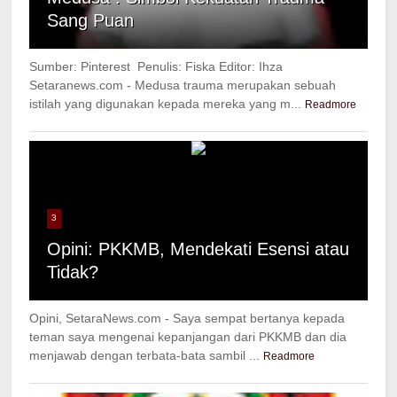
Sang Puan
Sumber: Pinterest Penulis: Fiska Editor: Ihza
Setaranews.com - Medusa trauma merupakan sebuah
istilah yang digunakan kepada mereka yang m...
Readmore
3
Opini: PKKMB, Mendekati Esensi atau
Tidak?
Opini, SetaraNews.com - Saya sempat bertanya kepada
teman saya mengenai kepanjangan dari PKKMB dan dia
menjawab dengan terbata-bata sambil ...
Readmore