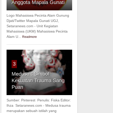
Anggota Mapala Gunati
Logo Mahasiswa Pecinta Alam Gunung
Djati/Twitter Mapala Gunati UGJ,
Setaranews.com - Unit Kegiatan
Mahasiswa (UKM) Mahasiswa Pecinta
Alam U...
Readmore
3
Medusa : Simbol
Kekuatan Trauma Sang
Puan
Sumber: Pinterest Penulis: Fiska Editor:
Ihza Setaranews.com - Medusa trauma
merupakan sebuah istilah yang