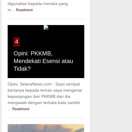
digunakan kepada mereka yang
m...
Readmore
4
Opini: PKKMB,
Mendekati Esensi atau
Tidak?
Opini, SetaraNews.com - Saya sempat
bertanya kepada teman saya mengenai
kepanjangan dari PKKMB dan dia
menjawab dengan terbata-bata sambil
...
Readmore