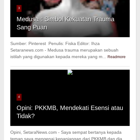
3
Medusa : Simbol Kekuatan Trauma
Sang Puan
Sumber: Pinterest Penulis: Fiska Editor: Ihza
Setaranews.com - Medusa trauma merupakan sebuah
istilah yang digunakan kepada mereka yang m...
Readmore
4
Opini: PKKMB, Mendekati Esensi atau
Tidak?
Opini, SetaraNews.com - Saya sempat bertanya kepada
teman saya mengenai kepanjangan dari PKKMB dan dia