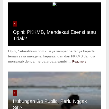
4
Opini: PKKMB, Mendekati Esensi atau
Tidak?
Opini, SetaraNews.com - Saya sempat bertanya kepada
teman saya mengenai kepanjangan dari PKKMB dan dia
menjawab dengan terbata-bata sambil ...
Readmore
5
Hubungan Go Public, Perlu Nggak
Sih?