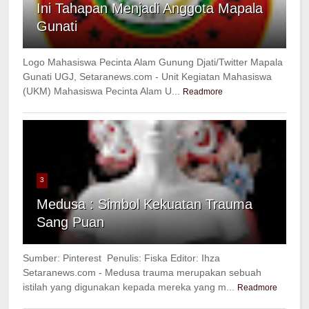
Ini Tahapan Menjadi Anggota Mapala
Gunati
Logo Mahasiswa Pecinta Alam Gunung Djati/Twitter Mapala
Gunati UGJ, Setaranews.com - Unit Kegiatan Mahasiswa
(UKM) Mahasiswa Pecinta Alam U...
Readmore
3
Medusa : Simbol Kekuatan Trauma
Sang Puan
Sumber: Pinterest Penulis: Fiska Editor: Ihza
Setaranews.com - Medusa trauma merupakan sebuah
istilah yang digunakan kepada mereka yang m...
Readmore