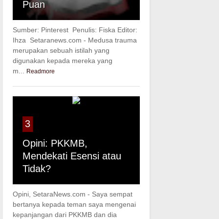
Puan
Sumber: Pinterest Penulis: Fiska Editor:
Ihza Setaranews.com - Medusa trauma
merupakan sebuah istilah yang
digunakan kepada mereka yang
m...
Readmore
3
Opini: PKKMB,
Mendekati Esensi atau
Tidak?
Opini, SetaraNews.com - Saya sempat
bertanya kepada teman saya mengenai
kepanjangan dari PKKMB dan dia