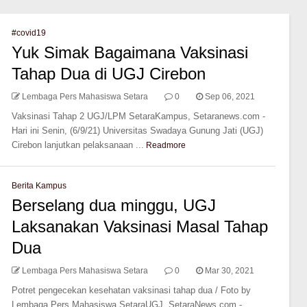
#covid19
Yuk Simak Bagaimana Vaksinasi
Tahap Dua di UGJ Cirebon
Lembaga Pers Mahasiswa Setara
0
Sep 06, 2021
Vaksinasi Tahap 2 UGJ/LPM SetaraKampus, Setaranews.com -
Hari ini Senin, (6/9/21) Universitas Swadaya Gunung Jati (UGJ)
Cirebon lanjutkan pelaksanaan ...
Readmore
Berita Kampus
Berselang dua minggu, UGJ
Laksanakan Vaksinasi Masal Tahap
Dua
Lembaga Pers Mahasiswa Setara
0
Mar 30, 2021
Potret pengecekan kesehatan vaksinasi tahap dua / Foto by
Lembaga Pers Mahasiswa SetaraUGJ, SetaraNews.com -