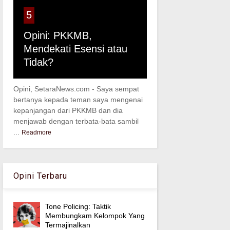
5
Opini: PKKMB,
Mendekati Esensi atau
Tidak?
Opini, SetaraNews.com - Saya sempat
bertanya kepada teman saya mengenai
kepanjangan dari PKKMB dan dia
menjawab dengan terbata-bata sambil
...
Readmore
Opini Terbaru
Tone Policing: Taktik
Membungkam Kelompok Yang
Termajinalkan