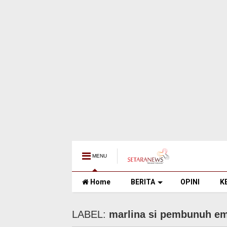
MENU
Home
BERITA
OPINI
K
LABEL:
marlina si pembunuh e