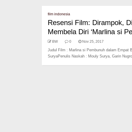
film indonesia
Resensi Film: Dirampok, 
Membela Diri ‘Marlina si
BW
0
Nov 25, 2017
Judul Film : Marlina si Pembunuh dalam Empat Ba
SuryaPenulis Naskah : Mouly Surya, Garin Nugro