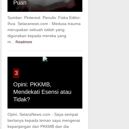
Puan
Sumber: Pinterest Penulis: Fiska Editor:
Ihza Setaranews.com - Medusa trauma
merupakan sebuah istilah yang
digunakan kepada mereka yang
m...
Readmore
3
Opini: PKKMB,
Mendekati Esensi atau
Tidak?
Opini, SetaraNews.com - Saya sempat
bertanya kepada teman saya mengenai
kepanjangan dari PKKMB dan dia