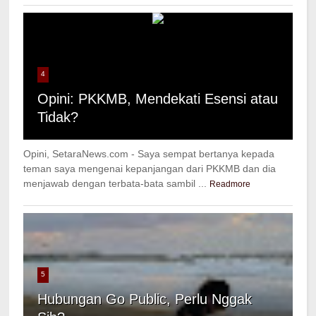
4
Opini: PKKMB, Mendekati Esensi atau
Tidak?
Opini, SetaraNews.com - Saya sempat bertanya kepada
teman saya mengenai kepanjangan dari PKKMB dan dia
menjawab dengan terbata-bata sambil ...
Readmore
5
Hubungan Go Public, Perlu Nggak