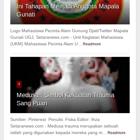
Ini Tahapan Menjadi Anggota Mapala
Gunati
Logo Mahasiswa Pecinta Alam Gunung Djati/Twitter Mapala
Gunati UGJ, Setaranews.com - Unit Kegiatan Mahasiswa
(UKM) Mahasiswa Pecinta Alam U...
Readmore
3
Medusa : Simbol Kekuatan Trauma
Sang Puan
Sumber: Pinterest Penulis: Fiska Editor: Ihza
Setaranews.com - Medusa trauma merupakan sebuah
istilah yang digunakan kepada mereka yang m...
Readmore