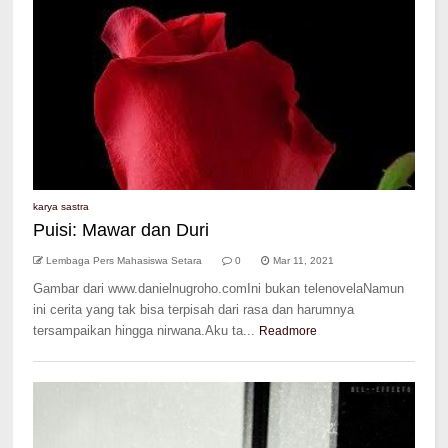
karya sastra
Puisi: Mawar dan Duri
Lembaga Pers Mahasiswa Setara
0
Mar 11, 2021
Gambar dari www.danielnugroho.comIni bukan telenovelaNamun
ini cerita yang tak bisa terpisah dari rasa dan harumnya
tersampaikan hingga nirwana.Aku ta...
Readmore