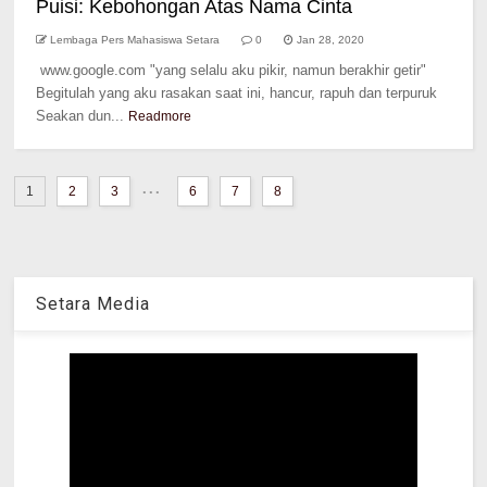
Puisi: Kebohongan Atas Nama Cinta
Lembaga Pers Mahasiswa Setara
0
Jan 28, 2020
www.google.com "yang selalu aku pikir, namun berakhir getir"
Begitulah yang aku rasakan saat ini, hancur, rapuh dan terpuruk
Seakan dun...
Readmore
...
1
2
3
6
7
8
Setara Media