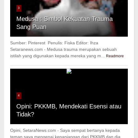
3
Medusa : Simbol Kekuatan Trauma
Sang Puan
Sumber: Pinterest Penulis: Fiska Editor: Ihza
Setaranews.com - Medusa trauma merupakan sebuah
istilah yang digunakan kepada mereka yang m...
Readmore
4
Opini: PKKMB, Mendekati Esensi atau
Tidak?
Opini, SetaraNews.com - Saya sempat bertanya kepada
teman saya mengenai kepanjangan dari PKKMB dan dia