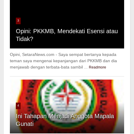
3
Opini: PKKMB, Mendekati Esensi atau
Tidak?
Opini, SetaraNews.com - Saya sempat bertanya kepada
teman saya mengenai kepanjangan dari PKKMB dan dia
menjawab dengan terbata-bata sambil ...
Readmore
4
Ini Tahapan Menjadi Anggota Mapala
Gunati