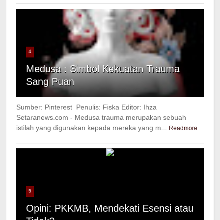
4
Medusa : Simbol Kekuatan Trauma
Sang Puan
Sumber: Pinterest Penulis: Fiska Editor: Ihza
Setaranews.com - Medusa trauma merupakan sebuah
istilah yang digunakan kepada mereka yang m...
Readmore
5
Opini: PKKMB, Mendekati Esensi atau