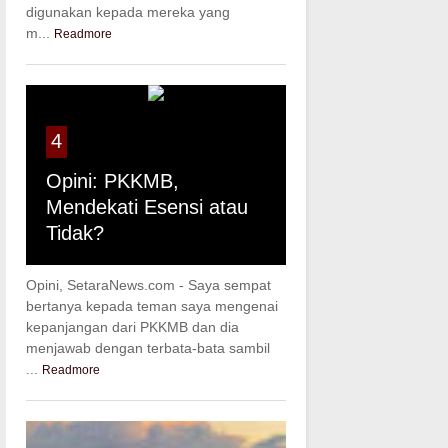
digunakan kepada mereka yang
m...
Readmore
4
Opini: PKKMB,
Mendekati Esensi atau
Tidak?
Opini, SetaraNews.com - Saya sempat
bertanya kepada teman saya mengenai
kepanjangan dari PKKMB dan dia
menjawab dengan terbata-bata sambil
...
Readmore