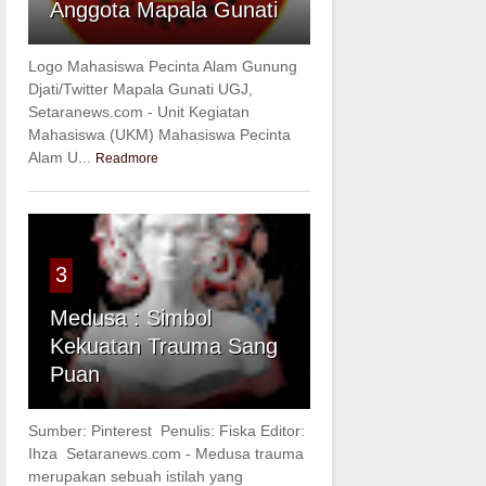
Anggota Mapala Gunati
Logo Mahasiswa Pecinta Alam Gunung
Djati/Twitter Mapala Gunati UGJ,
Setaranews.com - Unit Kegiatan
Mahasiswa (UKM) Mahasiswa Pecinta
Alam U...
Readmore
3
Medusa : Simbol
Kekuatan Trauma Sang
Puan
Sumber: Pinterest Penulis: Fiska Editor:
Ihza Setaranews.com - Medusa trauma
merupakan sebuah istilah yang