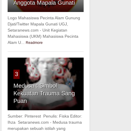
Anggota Mapala Gunati
Logo Mahasiswa Pecinta Alam Gunung
Djati/Twitter Mapala Gunati UGJ,
Setaranews.com - Unit Kegiatan
Mahasiswa (UKM) Mahasiswa Pecinta
Alam U...
Readmore
3
Medusa : Simbol
Kekuatan Trauma Sang
Puan
Sumber: Pinterest Penulis: Fiska Editor:
Ihza Setaranews.com - Medusa trauma
merupakan sebuah istilah yang