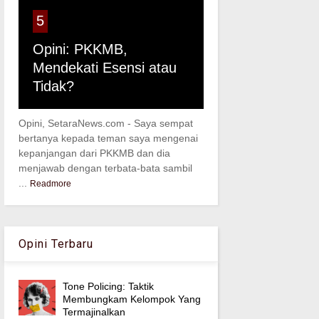
5
Opini: PKKMB,
Mendekati Esensi atau
Tidak?
Opini, SetaraNews.com - Saya sempat
bertanya kepada teman saya mengenai
kepanjangan dari PKKMB dan dia
menjawab dengan terbata-bata sambil
...
Readmore
Opini Terbaru
Tone Policing: Taktik
Membungkam Kelompok Yang
Termajinalkan