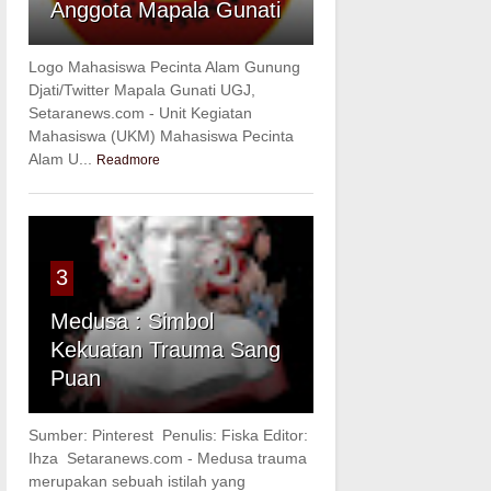
Anggota Mapala Gunati
Logo Mahasiswa Pecinta Alam Gunung
Djati/Twitter Mapala Gunati UGJ,
Setaranews.com - Unit Kegiatan
Mahasiswa (UKM) Mahasiswa Pecinta
Alam U...
Readmore
3
Medusa : Simbol
Kekuatan Trauma Sang
Puan
Sumber: Pinterest Penulis: Fiska Editor:
Ihza Setaranews.com - Medusa trauma
merupakan sebuah istilah yang