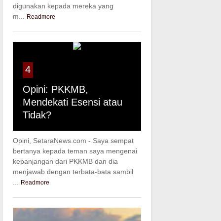
digunakan kepada mereka yang
m...
Readmore
4
Opini: PKKMB,
Mendekati Esensi atau
Tidak?
Opini, SetaraNews.com - Saya sempat
bertanya kepada teman saya mengenai
kepanjangan dari PKKMB dan dia
menjawab dengan terbata-bata sambil
...
Readmore