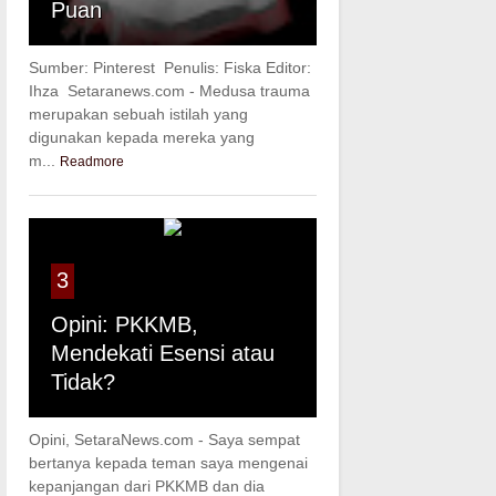
Puan
Sumber: Pinterest Penulis: Fiska Editor:
Ihza Setaranews.com - Medusa trauma
merupakan sebuah istilah yang
digunakan kepada mereka yang
m...
Readmore
3
Opini: PKKMB,
Mendekati Esensi atau
Tidak?
Opini, SetaraNews.com - Saya sempat
bertanya kepada teman saya mengenai
kepanjangan dari PKKMB dan dia