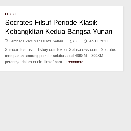
Filsafat
Socrates Filsuf Periode Klasik
Kebangkitan Kedua Bangsa Yunani
Lembaga Pers Mahasiswa Setara
0
Feb 11, 2021
Sumber Ilustrasi : History.comTokoh, Setaranews.com - Socrates
merupakan seorang pemikir sekitar abad 469SM – 399SM,
perannya dalam dunia filosof bara...
Readmore