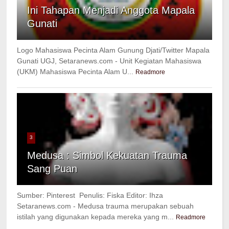
Ini Tahapan Menjadi Anggota Mapala
Gunati
Logo Mahasiswa Pecinta Alam Gunung Djati/Twitter Mapala
Gunati UGJ, Setaranews.com - Unit Kegiatan Mahasiswa
(UKM) Mahasiswa Pecinta Alam U...
Readmore
3
Medusa : Simbol Kekuatan Trauma
Sang Puan
Sumber: Pinterest Penulis: Fiska Editor: Ihza
Setaranews.com - Medusa trauma merupakan sebuah
istilah yang digunakan kepada mereka yang m...
Readmore