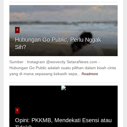
4
Hubungan Go Public, Perlu Nggak
Sih?
Sumber : Instagram @wovecity SetaraNews.com -
Hubungan Go Public adalah suatu pilihan dalam kisah cinta
yang di mana sepasang kekasih sepa...
Readmore
5
Opini: PKKMB, Mendekati Esensi atau