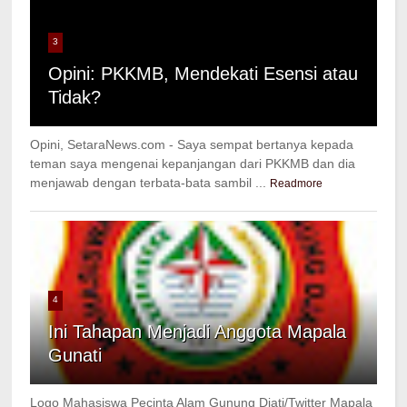
3
Opini: PKKMB, Mendekati Esensi atau
Tidak?
Opini, SetaraNews.com - Saya sempat bertanya kepada
teman saya mengenai kepanjangan dari PKKMB dan dia
menjawab dengan terbata-bata sambil ...
Readmore
4
Ini Tahapan Menjadi Anggota Mapala
Gunati
Logo Mahasiswa Pecinta Alam Gunung Djati/Twitter Mapala