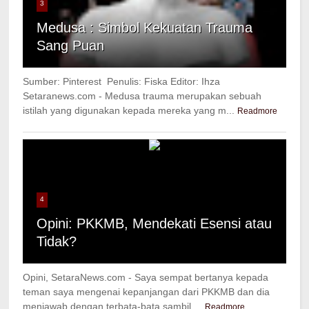
3
Medusa : Simbol Kekuatan Trauma
Sang Puan
Sumber: Pinterest Penulis: Fiska Editor: Ihza
Setaranews.com - Medusa trauma merupakan sebuah
istilah yang digunakan kepada mereka yang m...
Readmore
4
Opini: PKKMB, Mendekati Esensi atau
Tidak?
Opini, SetaraNews.com - Saya sempat bertanya kepada
teman saya mengenai kepanjangan dari PKKMB dan dia
menjawab dengan terbata-bata sambil ...
Readmore