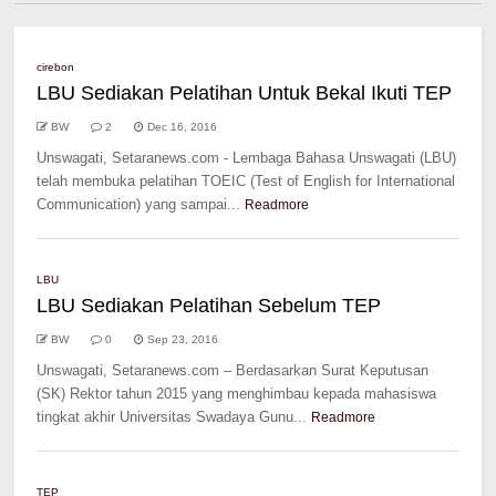
cirebon
LBU Sediakan Pelatihan Untuk Bekal Ikuti TEP
BW
2
Dec 16, 2016
Unswagati, Setaranews.com - Lembaga Bahasa Unswagati (LBU)
telah membuka pelatihan TOEIC (Test of English for International
Communication) yang sampai...
Readmore
LBU
LBU Sediakan Pelatihan Sebelum TEP
BW
0
Sep 23, 2016
Unswagati, Setaranews.com – Berdasarkan Surat Keputusan
(SK) Rektor tahun 2015 yang menghimbau kepada mahasiswa
tingkat akhir Universitas Swadaya Gunu...
Readmore
TEP