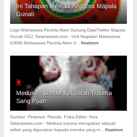
Ini Tahapan Menjadi Anggota Mapala
Gunati
Logo Mahasiswa Pecinta Alam Gunung Djati/Twitter Mapala
Gunati UGJ, Setaranews.com - Unit Kegiatan Mahasiswa
(UKM) Mahasiswa Pecinta Alam U...
Readmore
3
Medusa : Simbol Kekuatan Trauma
Sang Puan
Sumber: Pinterest Penulis: Fiska Editor: Ihza
Setaranews.com - Medusa trauma merupakan sebuah
istilah yang digunakan kepada mereka yang m...
Readmore