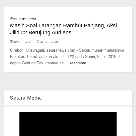
dilarang gondrong
Masih Soal Larangan Rambut Panjang, Aksi
Jilid #2 Berujung Audiensi
BW
1
Jul 17, 2018
Cirebon, Unswagati, setaranews.com - Sekurumunan mahasiswa
Fakultas Teknik adakan aksi Jilid #2 pada Senin,16 juli 2018 di
depan Gedung Fakultasnya se...
Readmore
Setara Media