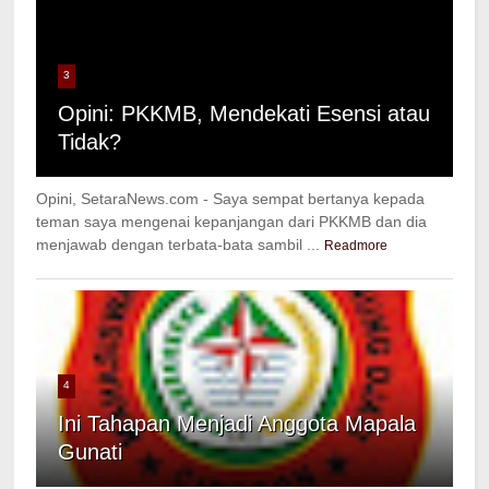
3
Opini: PKKMB, Mendekati Esensi atau
Tidak?
Opini, SetaraNews.com - Saya sempat bertanya kepada
teman saya mengenai kepanjangan dari PKKMB dan dia
menjawab dengan terbata-bata sambil ...
Readmore
4
Ini Tahapan Menjadi Anggota Mapala
Gunati