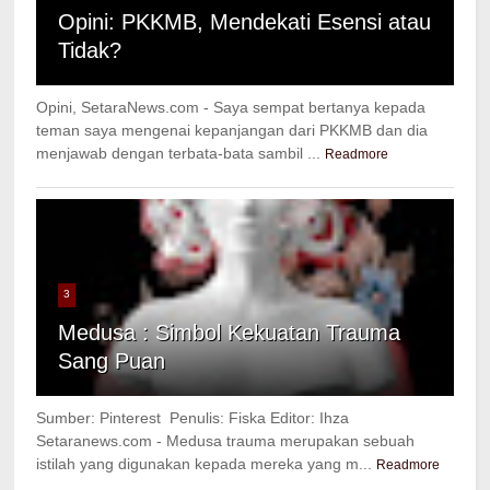
Opini: PKKMB, Mendekati Esensi atau
Tidak?
Opini, SetaraNews.com - Saya sempat bertanya kepada
teman saya mengenai kepanjangan dari PKKMB dan dia
menjawab dengan terbata-bata sambil ...
Readmore
3
Medusa : Simbol Kekuatan Trauma
Sang Puan
Sumber: Pinterest Penulis: Fiska Editor: Ihza
Setaranews.com - Medusa trauma merupakan sebuah
istilah yang digunakan kepada mereka yang m...
Readmore