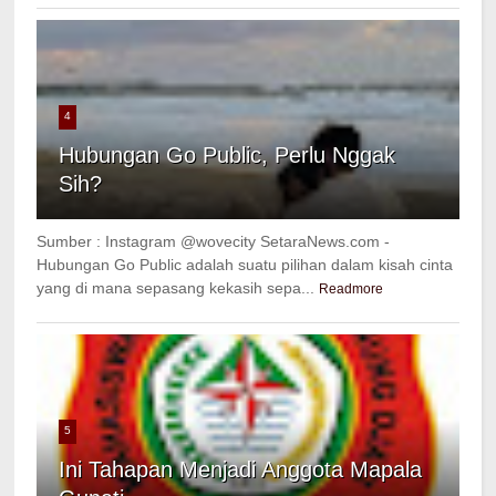
4
Hubungan Go Public, Perlu Nggak
Sih?
Sumber : Instagram @wovecity SetaraNews.com -
Hubungan Go Public adalah suatu pilihan dalam kisah cinta
yang di mana sepasang kekasih sepa...
Readmore
5
Ini Tahapan Menjadi Anggota Mapala