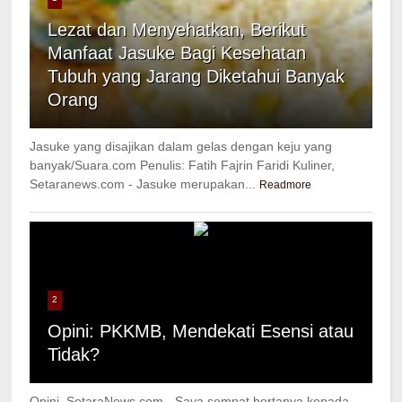
Lezat dan Menyehatkan, Berikut
Manfaat Jasuke Bagi Kesehatan
Tubuh yang Jarang Diketahui Banyak
Orang
Jasuke yang disajikan dalam gelas dengan keju yang
banyak/Suara.com Penulis: Fatih Fajrin Faridi Kuliner,
Setaranews.com - Jasuke merupakan...
Readmore
2
Opini: PKKMB, Mendekati Esensi atau
Tidak?
Opini, SetaraNews.com - Saya sempat bertanya kepada