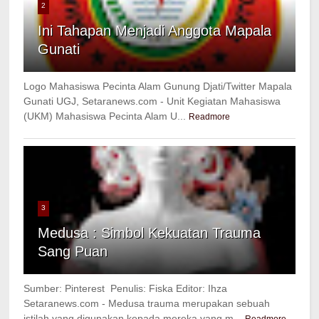
2
Ini Tahapan Menjadi Anggota Mapala
Gunati
Logo Mahasiswa Pecinta Alam Gunung Djati/Twitter Mapala
Gunati UGJ, Setaranews.com - Unit Kegiatan Mahasiswa
(UKM) Mahasiswa Pecinta Alam U...
Readmore
3
Medusa : Simbol Kekuatan Trauma
Sang Puan
Sumber: Pinterest Penulis: Fiska Editor: Ihza
Setaranews.com - Medusa trauma merupakan sebuah
istilah yang digunakan kepada mereka yang m...