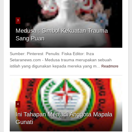
3
Medusa : Simbol Kekuatan Trauma
Sang Puan
Sumber: Pinterest Penulis: Fiska Editor: Ihza
Setaranews.com - Medusa trauma merupakan sebuah
istilah yang digunakan kepada mereka yang m...
Readmore
4
Ini Tahapan Menjadi Anggota Mapala
Gunati