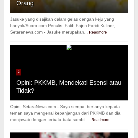
Orang
Jasuke yang disajikan dalam gelas dengan keju yang
banyak/Suara.com Penulis: Fatih Fajrin Faridi Kuliner,
Setaranews.com - Jasuke merupakan...
Readmore
2
Opini: PKKMB, Mendekati Esensi atau
Tidak?
Opini, SetaraNews.com - Saya sempat bertanya kepada
teman saya mengenai kepanjangan dari PKKMB dan dia
menjawab dengan terbata-bata sambil ...
Readmore