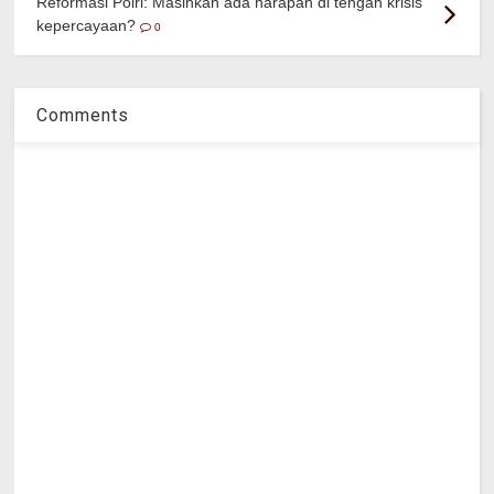
Reformasi Polri: Masihkah ada harapan di tengah krisis
kepercayaan?
0
Comments