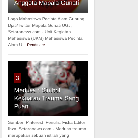
Anggota Mapala Gunati
Logo Mahasiswa Pecinta Alam Gunung
Djati/Twitter Mapala Gunati UGJ,
Setaranews.com - Unit Kegiatan
Mahasiswa (UKM) Mahasiswa Pecinta
Alam U...
Readmore
3
Medusa : Simbol
Kekuatan Trauma Sang
Puan
Sumber: Pinterest Penulis: Fiska Editor:
Ihza Setaranews.com - Medusa trauma
merupakan sebuah istilah yang