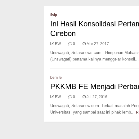
fisip
Ini Hasil Konsolidasi Perta
Cirebon
BW
0
Mar 27, 2017
Unswagati, Setaranews.com - Himpunan Mahasis
(Unswagati) pertama kalinya menggelar konsoli...
bem fe
PKKMB FE Menjadi Perban
BW
0
Jul 27, 2016
Unswagati, Setaranew.com- Terkait masalah P
Universitas, yang sampai saat ini pihak lemb...
R