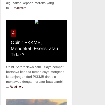
digunakan kepada mereka yang
m...
Readmore
4
Opini: PKKMB,
Mendekati Esensi atau
Tidak?
Opini, SetaraNews.com - Saya sempat
bertanya kepada teman saya mengenai
kepanjangan dari PKKMB dan dia
menjawab dengan terbata-bata sambil
...
Readmore