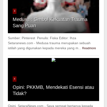
3
Medusa : Simbol Kekuatan Trauma
Sang Puan
Sumber: Pinterest Penulis: Fiska Editor: Ihza
Setaranews.com - Medusa trauma merupakan sebuah
istilah yang digunakan kepada mereka yang m...
Readmore
4
Opini: PKKMB, Mendekati Esensi atau
Tidak?
Opini, SetaraNews.com - Saya sempat bertanya kepada