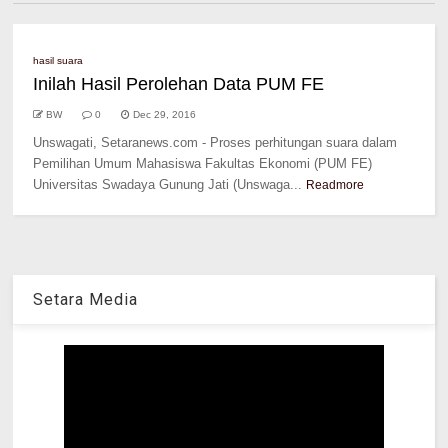
hasil suara
Inilah Hasil Perolehan Data PUM FE
BW
0
Dec 29, 2016
Unswagati, Setaranews.com - Proses perhitungan suara dalam
Pemilihan Umum Mahasiswa Fakultas Ekonomi (PUM FE)
Universitas Swadaya Gunung Jati (Unswaga...
Readmore
Setara Media