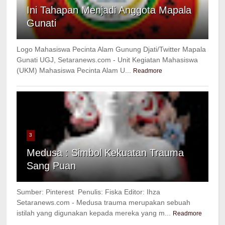
Ini Tahapan Menjadi Anggota Mapala
Gunati
Logo Mahasiswa Pecinta Alam Gunung Djati/Twitter Mapala
Gunati UGJ, Setaranews.com - Unit Kegiatan Mahasiswa
(UKM) Mahasiswa Pecinta Alam U...
Readmore
3
Medusa : Simbol Kekuatan Trauma
Sang Puan
Sumber: Pinterest Penulis: Fiska Editor: Ihza
Setaranews.com - Medusa trauma merupakan sebuah
istilah yang digunakan kepada mereka yang m...
Readmore