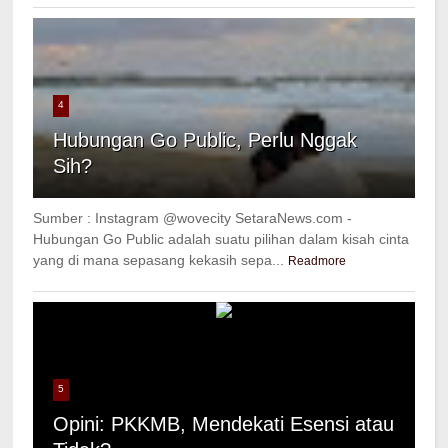
4
Hubungan Go Public, Perlu Nggak
Sih?
Sumber : Instagram @wovecity SetaraNews.com -
Hubungan Go Public adalah suatu pilihan dalam kisah cinta
yang di mana sepasang kekasih sepa...
Readmore
5
Opini: PKKMB, Mendekati Esensi atau