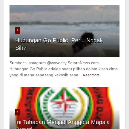
4
Hubungan Go Public, Perlu Nggak
Sih?
Sumber : Instagram @wovecity SetaraNews.com -
Hubungan Go Public adalah suatu pilihan dalam kisah cinta
yang di mana sepasang kekasih sepa...
Readmore
5
Ini Tahapan Menjadi Anggota Mapala