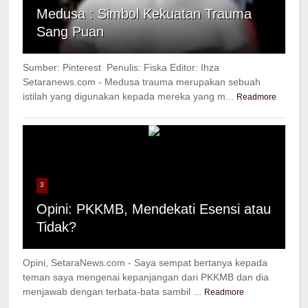
Medusa : Simbol Kekuatan Trauma
Sang Puan
Sumber: Pinterest Penulis: Fiska Editor: Ihza
Setaranews.com - Medusa trauma merupakan sebuah
istilah yang digunakan kepada mereka yang m...
Readmore
3
Opini: PKKMB, Mendekati Esensi atau
Tidak?
Opini, SetaraNews.com - Saya sempat bertanya kepada
teman saya mengenai kepanjangan dari PKKMB dan dia
menjawab dengan terbata-bata sambil ...
Readmore