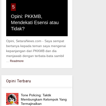
5
Opini: PKKMB,
Mendekati Esensi atau
Tidak?
Opini, SetaraNews.com - Saya sempat
bertanya kepada teman saya mengenai
kepanjangan dari PKKMB dan dia
menjawab dengan terbata-bata sambil
...
Readmore
Opini Terbaru
Tone Policing: Taktik
Membungkam Kelompok Yang
Termajinalkan