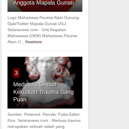
Anggota Mapala Gunati
Logo Mahasiswa Pecinta Alam Gunung
Djati/Twitter Mapala Gunati UGJ,
Setaranews.com - Unit Kegiatan
Mahasiswa (UKM) Mahasiswa Pecinta
Alam U...
Readmore
3
Medusa : Simbol
Kekuatan Trauma Sang
Puan
Sumber: Pinterest Penulis: Fiska Editor:
Ihza Setaranews.com - Medusa trauma
merupakan sebuah istilah yang