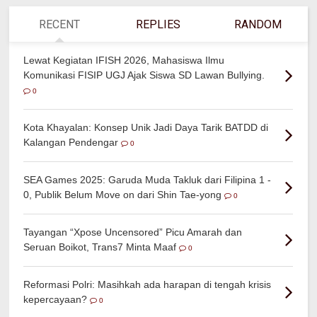
RECENT
REPLIES
RANDOM
Lewat Kegiatan IFISH 2026, Mahasiswa Ilmu
Komunikasi FISIP UGJ Ajak Siswa SD Lawan Bullying.
0
Kota Khayalan: Konsep Unik Jadi Daya Tarik BATDD di
Kalangan Pendengar
0
SEA Games 2025: Garuda Muda Takluk dari Filipina 1 -
0, Publik Belum Move on dari Shin Tae-yong
0
Tayangan “Xpose Uncensored” Picu Amarah dan
Seruan Boikot, Trans7 Minta Maaf
0
Reformasi Polri: Masihkah ada harapan di tengah krisis
kepercayaan?
0