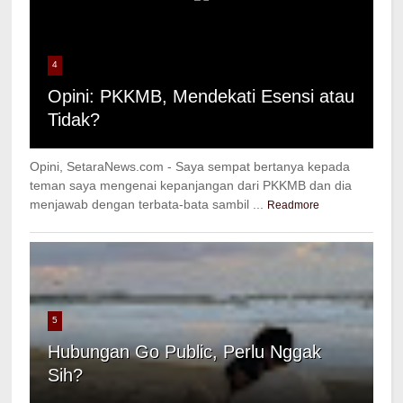
4
Opini: PKKMB, Mendekati Esensi atau
Tidak?
Opini, SetaraNews.com - Saya sempat bertanya kepada
teman saya mengenai kepanjangan dari PKKMB dan dia
menjawab dengan terbata-bata sambil ...
Readmore
5
Hubungan Go Public, Perlu Nggak
Sih?