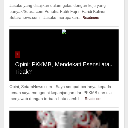
Jasuke yang disajikan dalam gelas dengan keju yang
banyak/Suara.com Penulis: Fatih Fajrin Faridi Kuliner,
Setaranews.com - Jasuke merupakan...
Readmore
2
Opini: PKKMB, Mendekati Esensi atau
Tidak?
Opini, SetaraNews.com - Saya sempat bertanya kepada
teman saya mengenai kepanjangan dari PKKMB dan dia
menjawab dengan terbata-bata sambil ...
Readmore