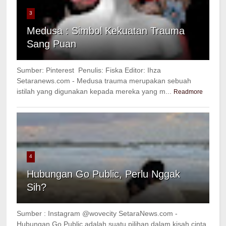
3
Medusa : Simbol Kekuatan Trauma
Sang Puan
Sumber: Pinterest Penulis: Fiska Editor: Ihza
Setaranews.com - Medusa trauma merupakan sebuah
istilah yang digunakan kepada mereka yang m...
Readmore
4
Hubungan Go Public, Perlu Nggak
Sih?
Sumber : Instagram @wovecity SetaraNews.com -
Hubungan Go Public adalah suatu pilihan dalam kisah cinta